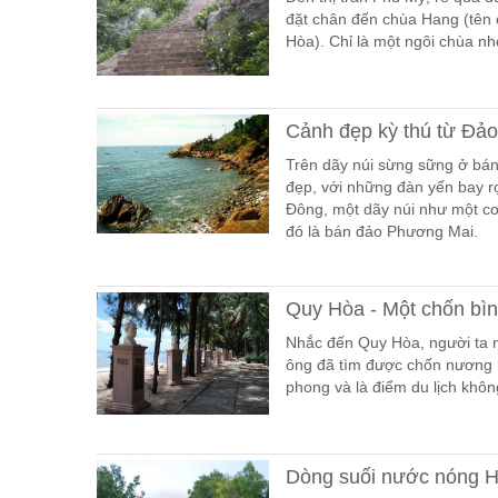
đặt chân đến chùa Hang (tên 
Hòa). Chỉ là một ngôi chùa n
Cảnh đẹp kỳ thú từ Đả
Trên dãy núi sừng sững ở bán
đẹp, với những đàn yến bay r
Đông, một dãy núi như một co
đó là bán đảo Phương Mai.
Quy Hòa - Một chốn bì
Nhắc đến Quy Hòa, người ta n
ông đã tìm được chốn nương n
phong và là điểm du lịch khôn
Dòng suối nước nóng H