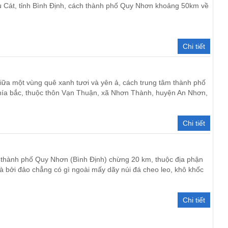
ù Cát, tỉnh Bình Định, cách thành phố Quy Nhơn khoảng 50km về
Chi tiết
ữa một vùng quê xanh tươi và yên ả, cách trung tâm thành phố
a bắc, thuộc thôn Vạn Thuận, xã Nhơn Thành, huyện An Nhơn,
Chi tiết
 thành phố Quy Nhơn (Bình Định) chừng 20 km, thuộc địa phận
à bởi đảo chẳng có gì ngoài mấy dãy núi đá cheo leo, khô khốc
Chi tiết