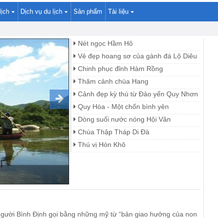
lịch
Dịch vụ du lịch
Sản phẩm
Tài liệu
Nét ngọc Hầm Hô
Vẻ đẹp hoang sơ của gành đá Lộ Diêu
Chinh phục đỉnh Hàm Rồng
Thăm cảnh chùa Hang
Cảnh đẹp kỳ thú từ Đảo yến Quy Nhơn
Quy Hòa - Một chốn bình yên
Dòng suối nước nóng Hội Vân
Chùa Thập Tháp Di Ðà
Thú vị Hòn Khô
gười Bình Định gọi bằng những mỹ từ “bản giao hưởng của non