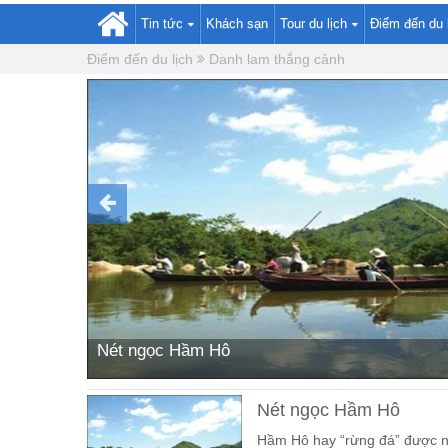
Tin tức
Khách sạn
Tour du lịch
Điểm đến du 
Điểm đến du lịch
Danh lam thắng cảnh
Nét ngọc Hầm Hô
Nét ngọc Hầm Hô
Hầm Hô hay “rừng đá” được n