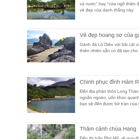
và nước” hay “cửa ngõ thiên đ
vẻ đẹp của danh thắng này.
Vẻ đẹp hoang sơ của g
Gành đá Lộ Diêu với bãi cát
thiên nhiên sẵn có đã tạo cho
Chinh phục đỉnh Hàm 
Đến địa phận thôn Long Thàn
ngoằn ngoèo, uốn khúc quanh
bạn sẽ đến được bờ tràn của
Thăm cảnh chùa Hang
Đến thị trấn Phù Mỹ, rẽ qua 