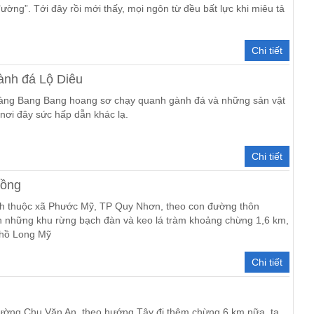
ường”. Tới đây rồi mới thấy, mọi ngôn từ đều bất lực khi miêu tả
Chi tiết
ành đá Lộ Diêu
 vàng Bang Bang hoang sơ chạy quanh gành đá và những sản vật
 nơi đây sức hấp dẫn khác lạ.
Chi tiết
Rồng
h thuộc xã Phước Mỹ, TP Quy Nhơn, theo con đường thôn
 những khu rừng bạch đàn và keo lá tràm khoảng chừng 1,6 km,
 hồ Long Mỹ
Chi tiết
đường Chu Văn An, theo hướng Tây đi thêm chừng 6 km nữa, ta