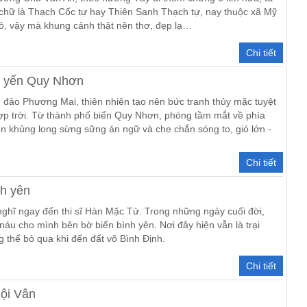
chữ là Thạch Cốc tự hay Thiên Sanh Thạch tự, nay thuộc xã Mỹ
hỏ, vậy mà khung cảnh thật nên thơ, đẹp lạ…
Chi tiết
o yến Quy Nhơn
 đảo Phương Mai, thiên nhiên tạo nên bức tranh thủy mặc tuyệt
ợp trời. Từ thành phố biển Quy Nhơn, phóng tầm mắt về phía
n khủng long sừng sững án ngữ và che chắn sóng to, gió lớn -
Chi tiết
nh yên
ghĩ ngay đến thi sĩ Hàn Mặc Tử. Trong những ngày cuối đời,
áu cho mình bên bờ biển bình yên. Nơi đây hiện vẫn là trại
g thể bỏ qua khi đến đất võ Bình Định.
Chi tiết
ội Vân