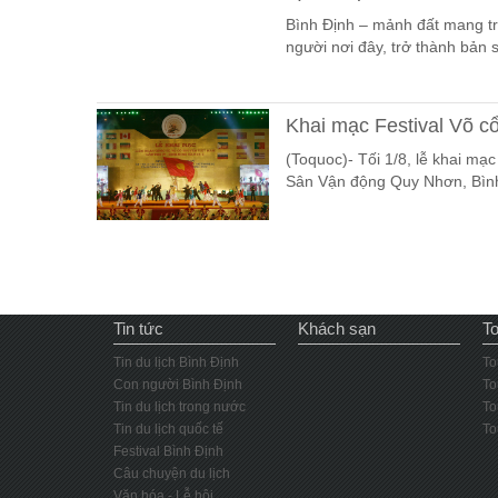
Bình Định – mảnh đất mang tr
người nơi đây, trở thành bản s
Khai mạc Festival Võ c
(Toquoc)- Tối 1/8, lễ khai mạc
Sân Vận động Quy Nhơn, Bình
Tin tức
Khách sạn
To
Tin du lịch Bình Định
To
Con người Bình Định
To
Tin du lịch trong nước
To
Tin du lịch quốc tế
To
Festival Bình Định
Câu chuyện du lịch
Văn hóa - Lễ hội