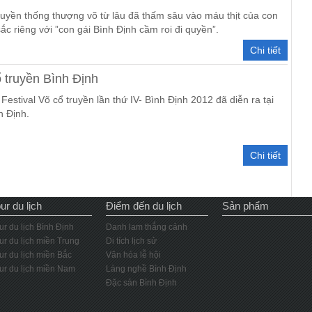
uyền thống thượng võ từ lâu đã thấm sâu vào máu thịt của con
ắc riêng với ”con gái Bình Định cầm roi đi quyền”.
Chi tiết
ổ truyền Bình Định
 Festival Võ cổ truyền lần thứ IV- Bình Định 2012 đã diễn ra tại
 Định.
Chi tiết
ur du lịch
Điểm đến du lịch
Sản phẩm
ur du lịch Bình Định
Danh lam thắng cảnh
ur du lịch miền Trung
Di tích lịch sử
ur du lịch miền Bắc
Văn hóa lễ hội
ur du lịch miền Nam
Làng nghề Bình Định
Đặc sản Bình Định