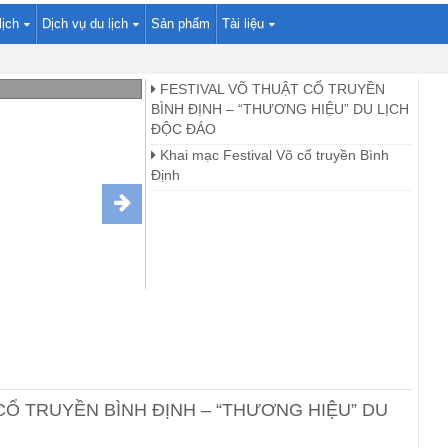
lịch
Dịch vụ du lịch
Sản phẩm
Tài liệu
NH – “THƯƠNG
FESTIVAL VÕ THUẬT CỔ TRUYỀN
BÌNH ĐỊNH – “THƯƠNG HIỆU” DU LỊCH
ĐỘC ĐÁO
Khai mạc Festival Võ cổ truyền Bình
Định
CỔ TRUYỀN BÌNH ĐỊNH – “THƯƠNG HIỆU” DU