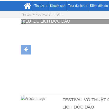
Tin tức
Khách sạn
Tour du lịch
Điểm đến du 
Tin tức
Festival Bình Định
FESTIVAL VÕ THUẬT CỔ TRUYỀN BÌNH ĐỊ
HIỆU” DU LỊCH ĐỘC ĐÁO
FESTIVAL VÕ THUẬT 
LỊCH ĐỘC ĐÁO