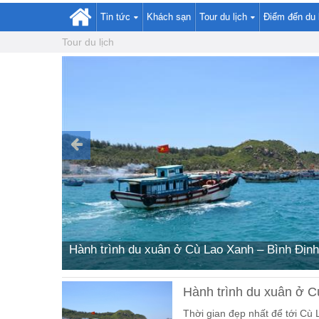
Tin tức
Khách sạn
Tour du lịch
Điểm đến du 
Tour du lịch
 xuân ở Cù Lao Xanh – Bình Định
Giỗ Tổ
Hành trình du xuân ở C
Thời gian đẹp nhất để tới Cù