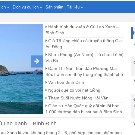
lịch
Dịch vụ du lịch
Sản phẩm
Tài liệu
Hành trình du xuân ở Cù Lao Xanh –
Bình Định
Giỗ Tổ làng chiếu cói truyền thống Gia
An Đông
Nhơn Phong (An Nhơn): Tổ chức Lễ hội
Vía Bà
Đầm Thị Nại - Bán đảo Phương Mai:
Bức tranh sơn thủy trong lòng thành phố
Văn hóa Bình Định
Người quê tôi với hát tuồng
Thăm Suối Nước Nóng Hội Vân.
 làng chiếu cói truyền thống Gia An Đông
Giáo sư Hàn Quốc quỳ gối xin lỗi hơn
1.000 thường dân bị sát hại ở Bình Định
Quy Nhơn - Nha Trang - Đà Lạt - Đông
ù Lao Xanh – Bình Định
Nam Bộ
 Lao Xanh là vào khoảng tháng 2 - 6, phù hợp cho các nhóm bạn
Tour Du Lịch Tây Nam Bộ