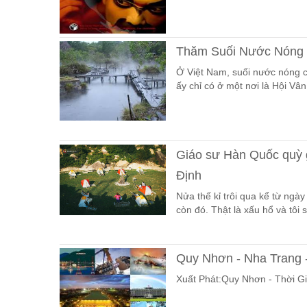
Thăm Suối Nước Nóng 
Ở Việt Nam, suối nước nóng c
ấy chỉ có ở một nơi là Hội Vân
Giáo sư Hàn Quốc quỳ gố
Định
Nửa thế kỉ trôi qua kể từ ngà
còn đó. Thật là xấu hổ và tôi s
Quy Nhơn - Nha Trang 
Xuất Phát:Quy Nhơn - Thời G