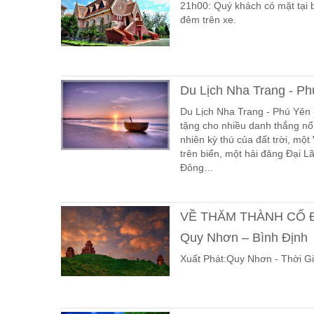
21h00: Quý khách có mặt tại 
đêm trên xe.
Du Lịch Nha Trang - Ph
Du Lịch Nha Trang - Phú Yên 
tặng cho nhiều danh thắng nổi
nhiên kỳ thú của đất trời, m
trên biển, một hải đăng Đại L
Đông…
VỀ THĂM THÀNH CỔ ĐỒ 
Quy Nhơn – Bình Định
Xuất Phát:Quy Nhơn - Thời G