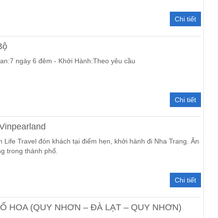
Chi tiết
Bộ
ian:7 ngày 6 đêm - Khởi Hành:Theo yêu cầu
Chi tiết
Vinpearland
Life Travel đón khách tại điểm hẹn, khởi hành đi Nha Trang. Ăn
ng trong thành phố.
Chi tiết
Ố HOA (QUY NHƠN – ĐÀ LẠT – QUY NHƠN)