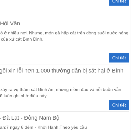
Chi tiết
Hội Vân.
ó ở nhiều nơi. Nhưng, món gà hấp cát trên dòng suối nước nóng
 của xứ cát Bình Định.
Chi tiết
i xin lỗi hơn 1.000 thường dân bị sát hại ở Bình
y xảy ra vụ thảm sát Bình An, nhưng niềm đau và nỗi buồn vẫn
ẽ luôn ghi nhớ điều này....
Chi tiết
- Đà Lạt - Đông Nam Bộ
ian:7 ngày 6 đêm - Khởi Hành:Theo yêu cầu