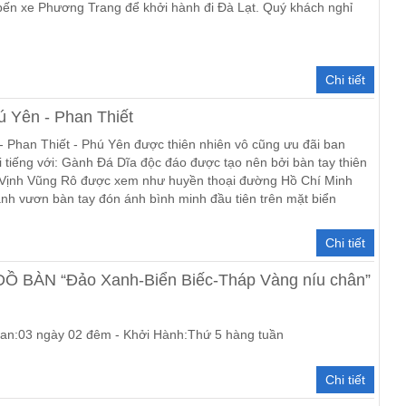
bến xe Phương Trang để khởi hành đi Đà Lạt. Quý khách nghỉ
Chi tiết
ú Yên - Phan Thiết
- Phan Thiết - Phú Yên được thiên nhiên vô cũng ưu đãi ban
 tiếng với: Gành Đá Dĩa độc đáo được tạo nên bởi bàn tay thiên
ột Vịnh Vũng Rô được xem như huyền thoại đường Hồ Chí Minh
ãnh vươn bàn tay đón ánh bình minh đầu tiên trên mặt biển
Chi tiết
BÀN “Đảo Xanh-Biển Biếc-Tháp Vàng níu chân”
ian:03 ngày 02 đêm - Khởi Hành:Thứ 5 hàng tuần
Chi tiết