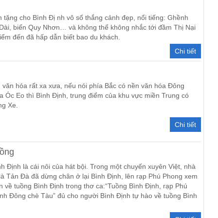
 tặng cho Bình Đị nh vô số thắng cảnh đẹp, nổi tiếng: Ghềnh
 Dài, biển Quy Nhơn… và không thể không nhắc tới đầm Thị Nại
iểm đến đã hấp dẫn biết bao du khách.
Chi tiết
văn hóa rất xa xưa, nếu nói phía Bắc có nền văn hóa Đông
 Óc Eo thì Bình Định, trung điểm của khu vực miền Trung có
ng Xe.
Chi tiết
uồng
h Định là cái nôi của hát bội. Trong một chuyến xuyên Việt, nhà
ỳ” là Tản Đà đã dừng chân ở lại Bình Định, lên rạp Phú Phong xem
 ấn về tuồng Bình Định trong thơ ca:“Tuồng Bình Định, rạp Phú
h Đông chè Tàu” đủ cho người Bình Định tự hào về tuồng Bình