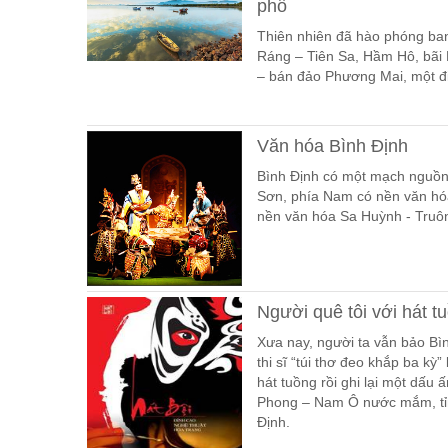
phố
Thiên nhiên đã hào phóng ban
Ráng – Tiên Sa, Hầm Hô, bãi
– bán đảo Phương Mai, một đ
Văn hóa Bình Định
Bình Định có một mạch nguồn 
Sơn, phía Nam có nền văn hóa
nền văn hóa Sa Huỳnh - Truô
Người quê tôi với hát t
Xưa nay, người ta vẫn bảo Bìn
thi sĩ “túi thơ đeo khắp ba k
hát tuồng rồi ghi lại một dấu
Phong – Nam Ô nước mắm, tỉn
Định.