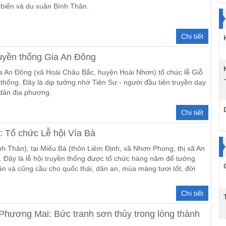
 biển và du xuân Bính Thân.
Chi tiết
ruyền thống Gia An Đông
a An Đông (xã Hoài Châu Bắc, huyện Hoài Nhơn) tổ chức lễ Giỗ
 thống. Đây là dịp tưởng nhớ Tiên Sư - người đầu tiên truyền dạy
 dân địa phương.
Chi tiết
 Tổ chức Lễ hội Vía Bà
h Thân), tại Miếu Bà (thôn Liêm Định, xã Nhơn Phong, thị xã An
. Đây là lễ hội truyền thống được tổ chức hàng năm để tưởng
n và cũng cầu cho quốc thái, dân an, mùa màng tươi tốt, đời
Chi tiết
Phương Mai: Bức tranh sơn thủy trong lòng thành