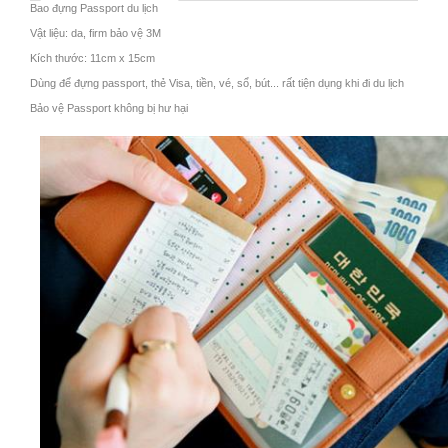
Bao đựng Passport du lịch
Vật liệu: da, firm bảo vệ 3M
Kích thước: 11cm x 15cm
Dùng để đựng passport, thẻ Visa, tiền, vé, sổ, bút... rất tiện dụng khi đi du lịch
Bảo vệ Passport không bị hư hại