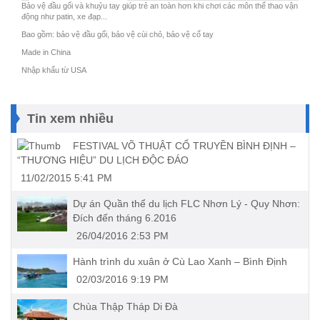
Bảo vệ đầu gối và khuỷu tay giúp trẻ an toàn hơn khi chơi các môn thể thao vận
động như patin, xe đạp...
Bao gồm: bảo vệ đầu gối, bảo vệ cùi chỏ, bảo vệ cổ tay
Made in China
Nhập khẩu từ USA
Tin xem nhiều
FESTIVAL VÕ THUẬT CỔ TRUYỀN BÌNH ĐỊNH –
“THƯƠNG HIỆU” DU LỊCH ĐỘC ĐÁO
11/02/2015 5:41 PM
Dự án Quần thể du lịch FLC Nhơn Lý - Quy Nhơn:
Ðích đến tháng 6.2016
26/04/2016 2:53 PM
Hành trình du xuân ở Cù Lao Xanh – Bình Định
02/03/2016 9:19 PM
Chùa Thập Tháp Di Ðà