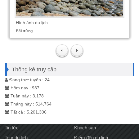
Hình ảnh du lịch
Bãi trứng
Thống kê truy cập
Đang trực tuyến : 24
Hôm nay : 937
Tuần này : 3,178
Tháng này : 514,764
Tất cả : 5,201,306
Tin tức
Khách sạn
Tour du lịch
Điểm đến du lịch